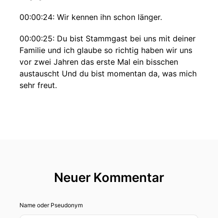
00:00:24: Wir kennen ihn schon länger.
00:00:25: Du bist Stammgast bei uns mit deiner
Familie und ich glaube so richtig haben wir uns
vor zwei Jahren das erste Mal ein bisschen
austauscht Und du bist momentan da, was mich
sehr freut.
00:00:36: Du machst ein Retreat bei uns.
00:00:38: Das ist das erste Mal, wo wir so einen
Retreat machen, wo es auch wirklich um die
Seele geht immer.
00:00:45: Aber ganz oft sind solche Retreats
Neuer Kommentar
sehr körpernahe im Yoga- oder
Bewegungsretreat und du bist sozusagen der
Name oder Pseudonym
Erste, der ein Retweet bei uns macht, wo's