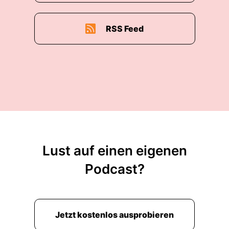
00:02:14: dass ihr euch auf dieses Experiment
eingelassen habt und sagt danke, dass ich heute
hier sein
RSS Feed
00:02:20: darf.".
00:02:21: Vielleicht ganz kurz, weil du es gerade
so angesprochen hast.
00:02:24: Kannst du vielleicht den Unterschied
erklären zwischen Psychologe oder das
Arbeiten eines Psychologen und des
Denarbeiten eines Coaches?
Lust auf einen eigenen
Podcast?
00:02:32: Dein Unterschied!
00:02:33: Vielleicht ist ja für jeden ein bisschen
anders.
Jetzt kostenlos ausprobieren
00:02:34: aber was ist dein Unterschied und