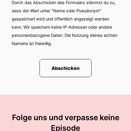
Durch das Abschicken des Formulars stimmst du zu,
00:01:27: Ich habe schon eben... Es ist wirklich
dass der Wert unter "Name oder Pseudonym"
so, dass ich mich so freue darüber und schön,
gespeichert wird und öffentlich angezeigt werden
dass du da bist.
kann. Wir speichern keine IP-Adressen oder andere
personenbezogene Daten. Die Nutzung deines echten
00:01:31: Lieber Benedikt und für alle die dir
Namens ist freiwillig.
jetzt nicht kennen.
00:01:35: Stell dir mal ganz kurz vor wer bist
du?
Abschicken
00:01:38: Dann können wir vielleicht eines
Retreat-Thema ein bisschen reingehen.
00:01:41: Unbedingt erstmal Danke, Karolina,
das ich da sein darf.
Folge uns und verpasse keine
00:01:45: Bei dem Thema Vorstellen finde ich es
immer spannend denn alles was ich jetzt sage
Episode
ist das, was ich vor mich stelle.